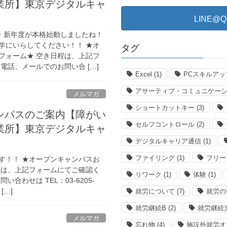
業所】東京デジタルキャ
LINE
中★ 新年度が本格始動しましたね！
学にいらしてください！！ ★オ
タグ
フォーム★ 空き日程は、上記フ
電話、メールでのお問い合 […]
Excel
(1)
PCスキルアッ
アサーティブ・コミュニケー
メルマガ
ショートカットキー
(3)
ンパスのご案内【障がい
セルフコントロール
(2)
業所】東京デジタルキャ
デジタルキャリア通信
(1)
ファイリング
(1)
フリー
す！！ ★オープンキャンパスお
程は、上記フォームにてご確認く
リワーク
(1)
体験
(1)
合わせは TEL：03-6205-
 […]
就労について
(7)
就労の
就労継続B
(2)
就労継続
メルマガ
忘れ物
(4)
施設外就労オ