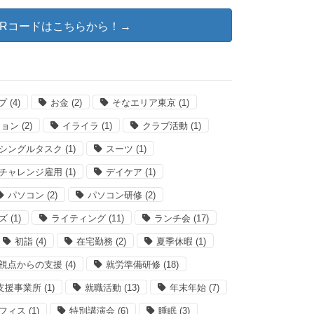
@QRコードはこちらから！→
プ
(4)
お金
(2)
そなエリア東京
(1)
ション
(2)
イライラ
(1)
クラブ活動
(1)
シングルタスク
(1)
スーツ
(1)
チャレンジ雇用
(1)
デイケア
(1)
パソコン
(2)
パソコン研修
(2)
ズ
(1)
ライティング
(11)
ランチ会
(17)
初詣
(4)
在宅勤務
(2)
夏季休暇
(1)
視点からの支援
(4)
就労準備研修
(18)
支援事業所
(1)
就職活動
(13)
年末年始
(7)
フィス
(1)
特別講演会
(6)
睡眠
(3)