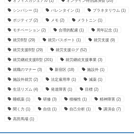
オフィスカジュアル
(1)
オンライン特別講演会
(20)
シンパシー
(1)
バレンタイン
(1)
プラネタリウム
(1)
ポジティブ
(2)
メモ
(2)
メラトニン
(1)
モチベーション
(2)
合理的配慮
(1)
周年記念
(1)
就労B型
(29)
就労パスポート
(1)
就労支援
(9)
就労支援B型
(29)
就労支援ログ
(52)
就労継続支援B型
(201)
就労継続支援事業
(3)
就職のマナー
(3)
新宿区
(18)
施設外
(1)
施設外就労
(2)
法定雇用率
(1)
減薬
(1)
生活リズム
(4)
発達障害
(1)
目標
(2)
睡眠薬
(1)
研修
(3)
積極性
(1)
精神障害
(2)
聞く力
(1)
自信
(1)
自己分析
(1)
講演会
(7)
高田馬場
(1)