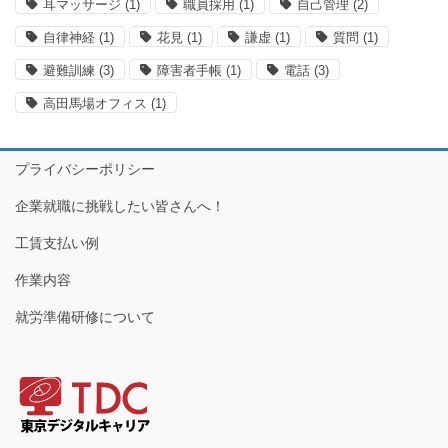
耳マッサージ
(1)
職員採用
(1)
自己管理
(2)
自律神経
(1)
花見
(1)
謙虚
(1)
質問
(1)
避難訓練
(3)
障害者手帳
(1)
電話
(3)
高田馬場オフィス
(1)
プライバシーポリシー
企業就職に挑戦したい皆さんへ！
工賃支払い例
作業内容
就労準備研修について