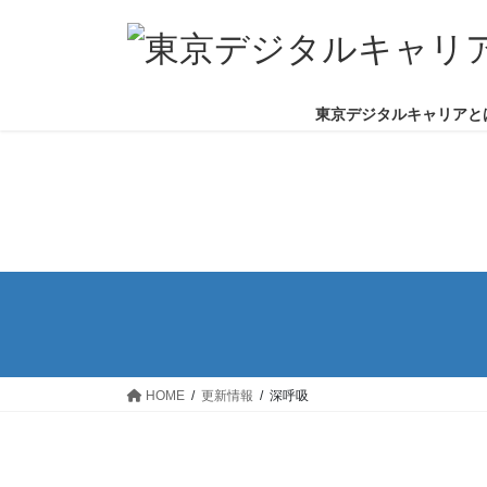
コ
ナ
深呼吸
ン
ビ
テ
ゲ
ン
ー
東京デジタルキャリアと
ツ
シ
へ
ョ
ス
ン
キ
に
ッ
移
プ
動
HOME
更新情報
深呼吸