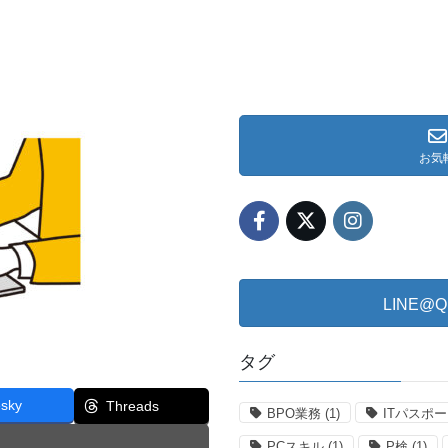
お気
LINE
タグ
esky
Threads
BPO業務
(1)
ITパスポ
PCスキル
(1)
P検
(1)