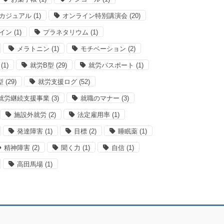
カジュアル
(1)
オンライン特別講演会
(20)
イン
(1)
プラネタリウム
(1)
メラトニン
(1)
モチベーション
(2)
(1)
就労B型
(29)
就労パスポート
(1)
型
(29)
就労支援ログ
(52)
就労継続支援事業
(3)
就職のマナー
(3)
施設外就労
(2)
法定雇用率
(1)
発達障害
(1)
目標
(2)
睡眠薬
(1)
精神障害
(2)
聞く力
(1)
自信
(1)
高田馬場
(1)