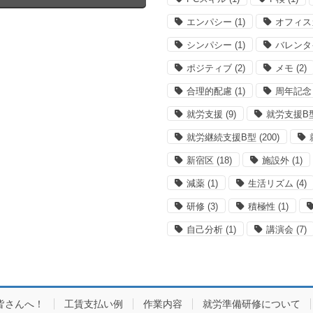
エンパシー
(1)
オフィス
シンパシー
(1)
バレンタ
ポジティブ
(2)
メモ
(2)
合理的配慮
(1)
周年記念
就労支援
(9)
就労支援B
就労継続支援B型
(200)
新宿区
(18)
施設外
(1)
減薬
(1)
生活リズム
(4)
研修
(3)
積極性
(1)
自己分析
(1)
講演会
(7)
皆さんへ！
工賃支払い例
作業内容
就労準備研修について