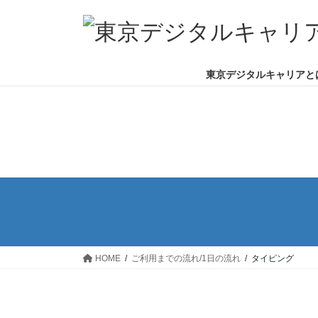
コ
ナ
ン
ビ
テ
ゲ
ン
ー
東京デジタルキャリアと
ツ
シ
へ
ョ
ス
ン
キ
に
ッ
移
プ
動
HOME
ご利用までの流れ/1日の流れ
タイピング