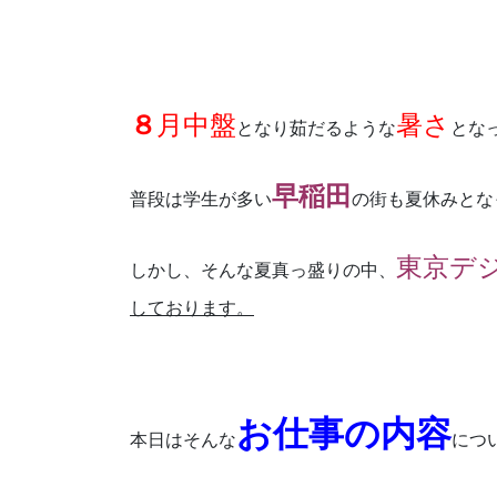
８
月中盤
暑さ
となり茹だるような
とな
早稲田
普段は学生が多い
の街も夏休みとな
東京デ
しかし、そんな夏真っ盛りの中、
しております。
お仕事の内容
本日はそんな
につ