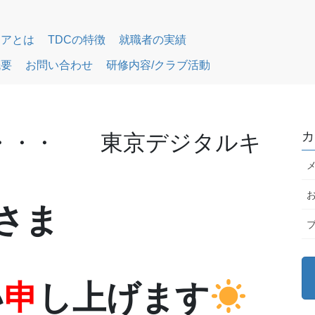
リアとは
TDCの特徴
就職者の実績
概要
お問い合わせ
研修内容/クラブ活動
カ
ど・・・ 東京デジタルキ
なさま
い
申
し上げます