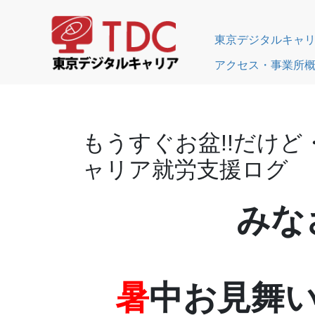
東京デジタルキャ
アクセス・事業所
もうすぐお盆!!だけ
ャリア就労支援ログ
み
暑
中お見舞