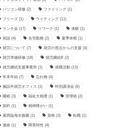
パソコン研修
(2)
ファイリング
(1)
フリーズ
(1)
ライティング
(11)
ランチ会
(17)
リワーク
(1)
体験
(1)
初詣
(4)
在宅勤務
(2)
夏季休暇
(1)
就労について
(7)
就労の視点からの支援
(4)
就労準備研修
(18)
就労継続B
(2)
就労継続支援事業所
(1)
就職活動
(13)
年末年始
(7)
忘れ物
(4)
施設外就労オフィス
(1)
特別講演会
(6)
睡眠
(3)
福祉大相撲
(1)
管理術
(2)
節約
(1)
精神障がい
(1)
葛西臨海水族園
(1)
資格
(3)
転職
(1)
連絡
(1)
障害特性
(4)