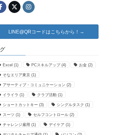
LINE@QRコードはこちらから！→
グ
Excel
(1)
PCスキルアップ
(4)
お金
(2)
そなエリア東京
(1)
アサーティブ・コミュニケーション
(2)
イライラ
(1)
クラブ活動
(1)
ショートカットキー
(3)
シングルタスク
(1)
スーツ
(1)
セルフコントロール
(2)
チャレンジ雇用
(1)
デイケア
(1)
デジタルキャリア通信
(1)
パソコン
(2)