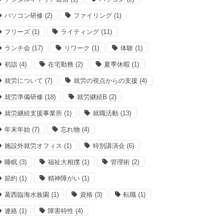
パソコン研修
(2)
ファイリング
(1)
フリーズ
(1)
ライティング
(11)
ランチ会
(17)
リワーク
(1)
体験
(1)
初詣
(4)
在宅勤務
(2)
夏季休暇
(1)
就労について
(7)
就労の視点からの支援
(4)
就労準備研修
(18)
就労継続B
(2)
就労継続支援事業所
(1)
就職活動
(13)
年末年始
(7)
忘れ物
(4)
施設外就労オフィス
(1)
特別講演会
(6)
睡眠
(3)
福祉大相撲
(1)
管理術
(2)
節約
(1)
精神障がい
(1)
葛西臨海水族園
(1)
資格
(3)
転職
(1)
連絡
(1)
障害特性
(4)