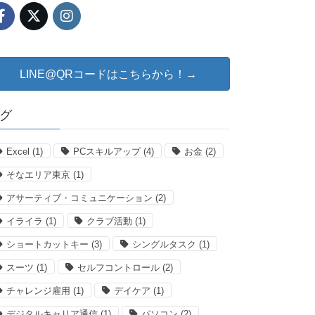
LINE@QRコードはこちらから！→
グ
Excel
(1)
PCスキルアップ
(4)
お金
(2)
そなエリア東京
(1)
アサーティブ・コミュニケーション
(2)
イライラ
(1)
クラブ活動
(1)
ショートカットキー
(3)
シングルタスク
(1)
スーツ
(1)
セルフコントロール
(2)
チャレンジ雇用
(1)
デイケア
(1)
デジタルキャリア通信
(1)
パソコン
(2)