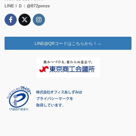
LINEＩＤ：@872ponzs
LINE@QRコードはこちらから！→