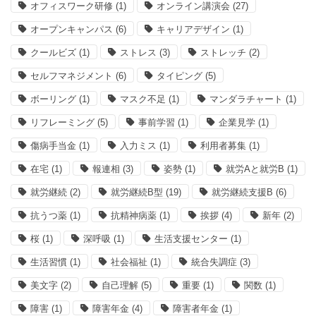
オフィスワーク研修
(1)
オンライン講演会
(27)
オープンキャンパス
(6)
キャリアデザイン
(1)
クールビズ
(1)
ストレス
(3)
ストレッチ
(2)
セルフマネジメント
(6)
タイピング
(5)
ボーリング
(1)
マスク不足
(1)
マンダラチャート
(1)
リフレーミング
(5)
事前学習
(1)
企業見学
(1)
傷病手当金
(1)
入力ミス
(1)
利用者募集
(1)
在宅
(1)
報連相
(3)
姿勢
(1)
就労Aと就労B
(1)
就労継続
(2)
就労継続B型
(19)
就労継続支援B
(6)
抗うつ薬
(1)
抗精神病薬
(1)
挨拶
(4)
新年
(2)
桜
(1)
深呼吸
(1)
生活支援センター
(1)
生活習慣
(1)
社会福祉
(1)
統合失調症
(3)
美文字
(2)
自己理解
(5)
重要
(1)
関数
(1)
障害
(1)
障害年金
(4)
障害者年金
(1)