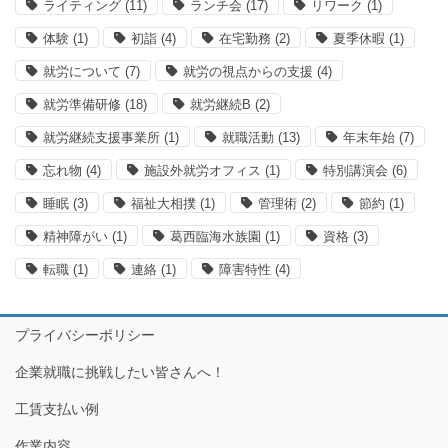
ライティング
(11)
ランチ会
(17)
リワーク
(1)
体験
(1)
初詣
(4)
在宅勤務
(2)
夏季休暇
(1)
就労について
(7)
就労の視点からの支援
(4)
就労準備研修
(18)
就労継続B
(2)
就労継続支援事業所
(1)
就職活動
(13)
年末年始
(7)
忘れ物
(4)
施設外就労オフィス
(1)
特別講演会
(6)
睡眠
(3)
福祉大相撲
(1)
管理術
(2)
節約
(1)
精神障がい
(1)
葛西臨海水族園
(1)
資格
(3)
転職
(1)
連絡
(1)
障害特性
(4)
プライバシーポリシー
企業就職に挑戦したい皆さんへ！
工賃支払い例
作業内容