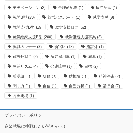
モチベーション
(2)
合理的配慮
(1)
周年記念
(1)
就労B型
(29)
就労パスポート
(1)
就労支援
(9)
就労支援B型
(29)
就労支援ログ
(52)
就労継続支援B型
(200)
就労継続支援事業
(3)
就職のマナー
(3)
新宿区
(18)
施設外
(1)
施設外就労
(2)
法定雇用率
(1)
減薬
(1)
生活リズム
(4)
発達障害
(1)
目標
(2)
睡眠薬
(1)
研修
(3)
積極性
(1)
精神障害
(2)
聞く力
(1)
自信
(1)
自己分析
(1)
講演会
(7)
高田馬場
(1)
プライバシーポリシー
企業就職に挑戦したい皆さんへ！