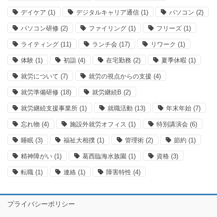
デイケア
(1)
デジタルキャリア通信
(1)
パソコン
(2)
パソコン研修
(2)
ファイリング
(1)
フリーズ
(1)
ライティング
(11)
ランチ会
(17)
リワーク
(1)
体験
(1)
初詣
(4)
在宅勤務
(2)
夏季休暇
(1)
就労について
(7)
就労の視点からの支援
(4)
就労準備研修
(18)
就労継続B
(2)
就労継続支援事業所
(1)
就職活動
(13)
年末年始
(7)
忘れ物
(4)
施設外就労オフィス
(1)
特別講演会
(6)
睡眠
(3)
福祉大相撲
(1)
管理術
(2)
節約
(1)
精神障がい
(1)
葛西臨海水族園
(1)
資格
(3)
転職
(1)
連絡
(1)
障害特性
(4)
プライバシーポリシー