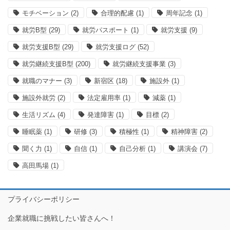
モチベーション
(2)
合理的配慮
(1)
周年記念
(1)
就労B型
(29)
就労パスポート
(1)
就労支援
(9)
就労支援B型
(29)
就労支援ログ
(52)
就労継続支援B型
(200)
就労継続支援事業
(3)
就職のマナー
(3)
新宿区
(18)
施設外
(1)
施設外就労
(2)
法定雇用率
(1)
減薬
(1)
生活リズム
(4)
発達障害
(1)
目標
(2)
睡眠薬
(1)
研修
(3)
積極性
(1)
精神障害
(2)
聞く力
(1)
自信
(1)
自己分析
(1)
講演会
(7)
高田馬場
(1)
プライバシーポリシー
企業就職に挑戦したい皆さんへ！