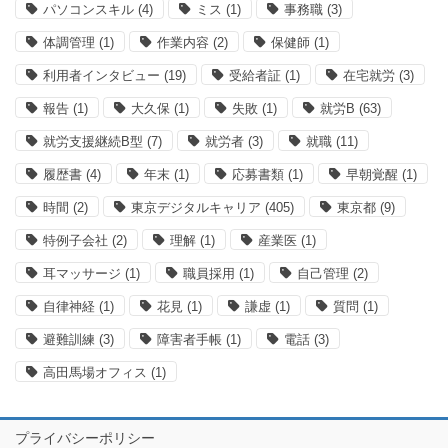
パソコンスキル
(4)
ミス
(1)
事務職
(3)
体調管理
(1)
作業内容
(2)
保健師
(1)
利用者インタビュー
(19)
受給者証
(1)
在宅就労
(3)
報告
(1)
大久保
(1)
失敗
(1)
就労B
(63)
就労支援継続B型
(7)
就労者
(3)
就職
(11)
履歴書
(4)
年末
(1)
応募書類
(1)
早朝覚醒
(1)
時間
(2)
東京デジタルキャリア
(405)
東京都
(9)
特例子会社
(2)
理解
(1)
産業医
(1)
耳マッサージ
(1)
職員採用
(1)
自己管理
(2)
自律神経
(1)
花見
(1)
謙虚
(1)
質問
(1)
避難訓練
(3)
障害者手帳
(1)
電話
(3)
高田馬場オフィス
(1)
プライバシーポリシー