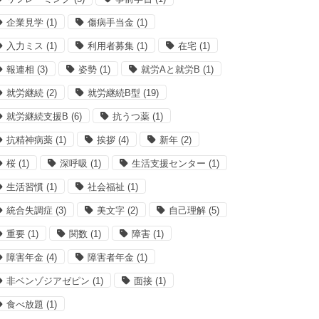
企業見学
(1)
傷病手当金
(1)
入力ミス
(1)
利用者募集
(1)
在宅
(1)
報連相
(3)
姿勢
(1)
就労Aと就労B
(1)
就労継続
(2)
就労継続B型
(19)
就労継続支援B
(6)
抗うつ薬
(1)
抗精神病薬
(1)
挨拶
(4)
新年
(2)
桜
(1)
深呼吸
(1)
生活支援センター
(1)
生活習慣
(1)
社会福祉
(1)
統合失調症
(3)
美文字
(2)
自己理解
(5)
重要
(1)
関数
(1)
障害
(1)
障害年金
(4)
障害者年金
(1)
非ベンゾジアゼピン
(1)
面接
(1)
食べ放題
(1)