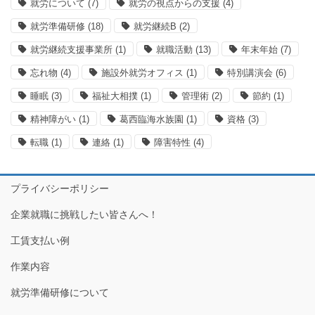
就労について
(7)
就労の視点からの支援
(4)
就労準備研修
(18)
就労継続B
(2)
就労継続支援事業所
(1)
就職活動
(13)
年末年始
(7)
忘れ物
(4)
施設外就労オフィス
(1)
特別講演会
(6)
睡眠
(3)
福祉大相撲
(1)
管理術
(2)
節約
(1)
精神障がい
(1)
葛西臨海水族園
(1)
資格
(3)
転職
(1)
連絡
(1)
障害特性
(4)
プライバシーポリシー
企業就職に挑戦したい皆さんへ！
工賃支払い例
作業内容
就労準備研修について