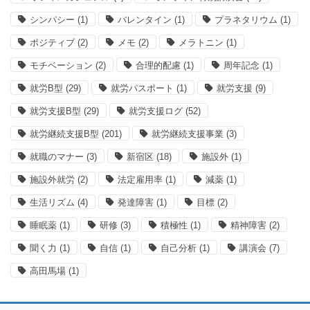
シンパシー
(1)
バレンタイン
(1)
プラネタリウム
(1)
ポジティブ
(2)
メモ
(2)
メラトニン
(1)
モチベーション
(2)
合理的配慮
(1)
周年記念
(1)
就労B型
(29)
就労パスポート
(1)
就労支援
(9)
就労支援B型
(29)
就労支援ログ
(52)
就労継続支援B型
(201)
就労継続支援事業
(3)
就職のマナー
(3)
新宿区
(18)
施設外
(1)
施設外就労
(2)
法定雇用率
(1)
減薬
(1)
生活リズム
(4)
発達障害
(1)
目標
(2)
睡眠薬
(1)
研修
(3)
積極性
(1)
精神障害
(2)
聞く力
(1)
自信
(1)
自己分析
(1)
講演会
(7)
高田馬場
(1)