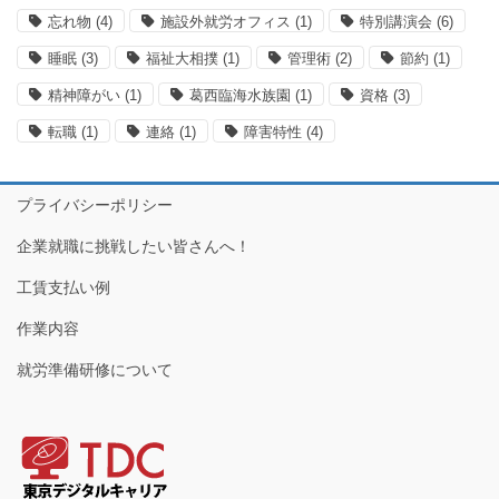
忘れ物
(4)
施設外就労オフィス
(1)
特別講演会
(6)
睡眠
(3)
福祉大相撲
(1)
管理術
(2)
節約
(1)
精神障がい
(1)
葛西臨海水族園
(1)
資格
(3)
転職
(1)
連絡
(1)
障害特性
(4)
プライバシーポリシー
企業就職に挑戦したい皆さんへ！
工賃支払い例
作業内容
就労準備研修について