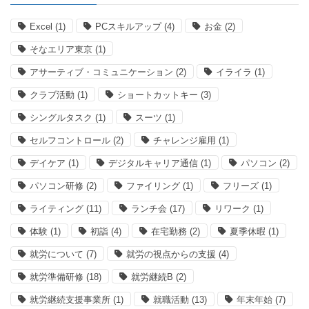
Excel
(1)
PCスキルアップ
(4)
お金
(2)
そなエリア東京
(1)
アサーティブ・コミュニケーション
(2)
イライラ
(1)
クラブ活動
(1)
ショートカットキー
(3)
シングルタスク
(1)
スーツ
(1)
セルフコントロール
(2)
チャレンジ雇用
(1)
デイケア
(1)
デジタルキャリア通信
(1)
パソコン
(2)
パソコン研修
(2)
ファイリング
(1)
フリーズ
(1)
ライティング
(11)
ランチ会
(17)
リワーク
(1)
体験
(1)
初詣
(4)
在宅勤務
(2)
夏季休暇
(1)
就労について
(7)
就労の視点からの支援
(4)
就労準備研修
(18)
就労継続B
(2)
就労継続支援事業所
(1)
就職活動
(13)
年末年始
(7)