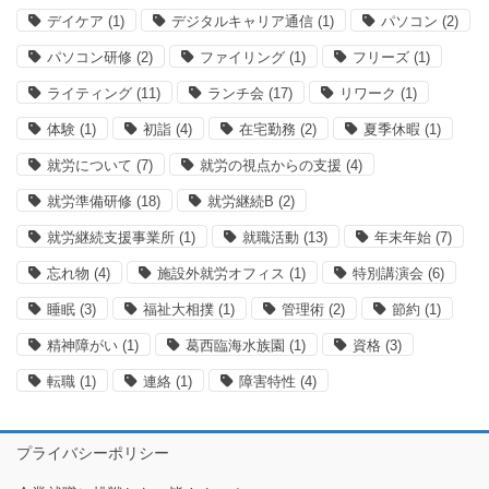
デイケア
(1)
デジタルキャリア通信
(1)
パソコン
(2)
パソコン研修
(2)
ファイリング
(1)
フリーズ
(1)
ライティング
(11)
ランチ会
(17)
リワーク
(1)
体験
(1)
初詣
(4)
在宅勤務
(2)
夏季休暇
(1)
就労について
(7)
就労の視点からの支援
(4)
就労準備研修
(18)
就労継続B
(2)
就労継続支援事業所
(1)
就職活動
(13)
年末年始
(7)
忘れ物
(4)
施設外就労オフィス
(1)
特別講演会
(6)
睡眠
(3)
福祉大相撲
(1)
管理術
(2)
節約
(1)
精神障がい
(1)
葛西臨海水族園
(1)
資格
(3)
転職
(1)
連絡
(1)
障害特性
(4)
プライバシーポリシー